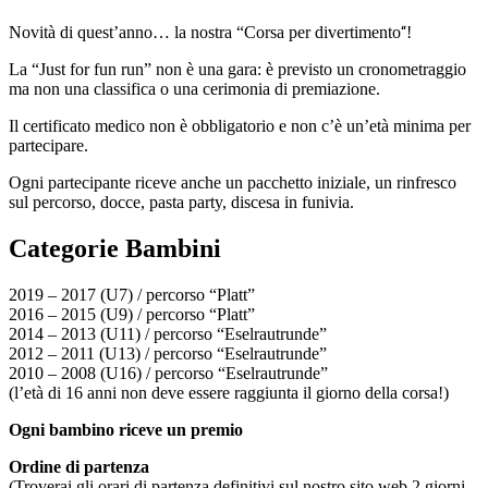
Novità di quest’anno… la nostra “Corsa per divertimento
!
“
La “Just for fun run” non è una gara: è previsto un cronometraggio
ma non una classifica o una cerimonia di premiazione.
Il certificato medico non è obbligatorio e non c’è un’età minima per
partecipare.
Ogni partecipante riceve anche un pacchetto iniziale, un rinfresco
sul percorso, docce, pasta party, discesa in funivia.
Categorie Bambini
2019 – 2017 (U7) / percorso “Platt”
2016 – 2015 (U9) / percorso “Platt”
2014 – 2013 (U11) / percorso “Eselrautrunde”
2012 – 2011 (U13) / percorso “Eselrautrunde”
2010 – 2008 (U16) / percorso “Eselrautrunde”
(l’età di 16 anni non deve essere raggiunta il giorno della corsa!)
Ogni bambino riceve un premio
Ordine di partenza
(Troverai gli orari di partenza definitivi sul nostro sito web 2 giorni