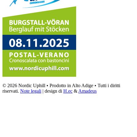
© 2026 Nordic Uphill • Prodotto in Alto Adige • Tutti i diritti
riservati.
Note legali
| design di
H.ec
&
Amadeus