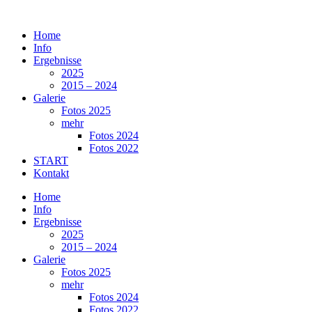
Zum
Inhalt
Home
springen
Info
Ergebnisse
2025
2015 – 2024
Galerie
Fotos 2025
mehr
Fotos 2024
Fotos 2022
START
Kontakt
Home
Info
Ergebnisse
2025
2015 – 2024
Galerie
Fotos 2025
mehr
Fotos 2024
Fotos 2022