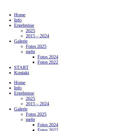
Zum
Inhalt
Home
springen
Info
Ergebnisse
2025
2015 – 2024
Galerie
Fotos 2025
mehr
Fotos 2024
Fotos 2022
START
Kontakt
Home
Info
Ergebnisse
2025
2015 – 2024
Galerie
Fotos 2025
mehr
Fotos 2024
Fotos 2022