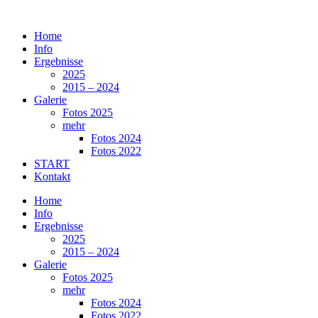
Zum
Inhalt
Home
springen
Info
Ergebnisse
2025
2015 – 2024
Galerie
Fotos 2025
mehr
Fotos 2024
Fotos 2022
START
Kontakt
Home
Info
Ergebnisse
2025
2015 – 2024
Galerie
Fotos 2025
mehr
Fotos 2024
Fotos 2022