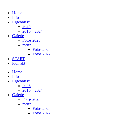
Zum
Inhalt
Home
springen
Info
Ergebnisse
2025
2015 – 2024
Galerie
Fotos 2025
mehr
Fotos 2024
Fotos 2022
START
Kontakt
Home
Info
Ergebnisse
2025
2015 – 2024
Galerie
Fotos 2025
mehr
Fotos 2024
Fotos 2022